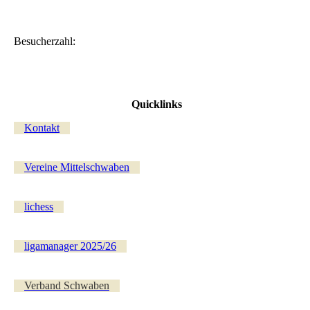
Besucherzahl:
Quicklinks
Kontakt
Vereine Mittelschwaben
lichess
ligamanager 2025/26
Verband Schwaben