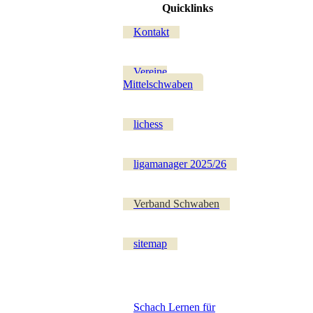
Quicklinks
Kontakt
Vereine
Mittelschwaben
lichess
ligamanager 2025/26
Verband Schwaben
sitemap
Schach Lernen für