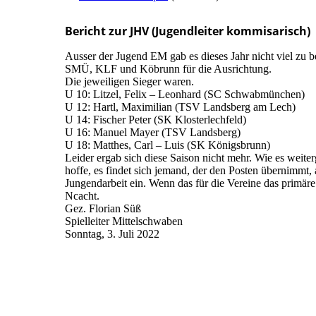
Bericht zur JHV (Jugendleiter kommisarisch)
Ausser der Jugend EM gab es dieses Jahr nicht viel zu 
SMÜ, KLF und Köbrunn für die Ausrichtung.
Die jeweiligen Sieger waren.
U 10: Litzel, Felix – Leonhard (SC Schwabmünchen)
U 12: Hartl, Maximilian (TSV Landsberg am Lech)
U 14: Fischer Peter (SK Klosterlechfeld)
U 16: Manuel Mayer (TSV Landsberg)
U 18: Matthes, Carl – Luis (SK Königsbrunn)
Leider ergab sich diese Saison nicht mehr. Wie es weiter
hoffe, es findet sich jemand, der den Posten übernimmt, 
Jungendarbeit ein. Wenn das für die Vereine das primäre 
Ncacht.
Gez. Florian Süß
Spielleiter Mittelschwaben
Sonntag, 3. Juli 2022